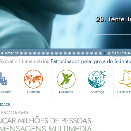
20. Tente T
Anterior
Seguinte
Global e Humanitários
Patrocinados pela Igreja de Scient
Aplicada
Criminon
Narconon
Antidroga
Direitos
IDADE
O PROGRAMA
ÇAR MILHÕES DE PESSOAS
MENSAGENS MULTIMEDIA