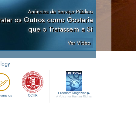
Anúncios de Serviço Público
ratar os Outros como Gostaria
que o Tratassem a Si
Ver Vídeo
ology
Freedom Magazine
▶
 Humanos
CCHR
A Voice for Human Rights