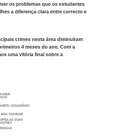
olver os problemas que os estudantes
hes a diferença clara entre correcto e
ncipais crimes nesta área diminuíram
rimeiros 4 meses do ano. Com a
s uma vitória final sobre a
 AJUDE
NÇAS
OMETA ASSASSÍNIO
 BOA VONTADE
MPRA AS SUAS
GAÇÕES
IGIOSAS