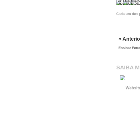
19 TENTE NÃO
AOS OUTROS..
Cada um dos 
« Anterio
Ensinar Ferr
SAIBA M
Websit