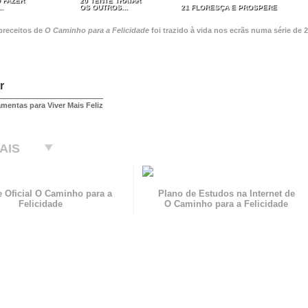
 FAZER
20 TENTE TRATAR
.
OS OUTROS...
21 FLORESÇA E PROSPERE
preceitos de
O Caminho para a Felicidade
foi trazido à vida nos ecrãs numa série de
r
amentas para Viver Mais Feliz
AIS
e Oficial O Caminho para a
Plano de Estudos na Internet de
Felicidade
O Caminho para a Felicidade