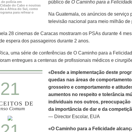
público de
O Caminho para a Felicidad
 de polícia em
Cidade do Cabo e noutras
da a África do Sul, como
ograma para refrear o
Na Guatemala, os anúncios de serviço p
televisão nacional para meio milhão de
ela 28 cinemas de Caracas mostraram os PSAs durante 4 mese
de espera dos passageiros durante 2 anos.
ica, uma série de conferências de O Caminho para a Felicidad
 foram entregues a centenas de profissionais médicos e cirurgiõ
«Desde a implementação deste pro
quedas nas áreas de comportamento/d
21
grosseiro e comportamento e atitud
aumentos no respeito e tolerância mú
individuais nos outros, preocupaçã
CEITOS DE
enso Comum
da importância de dar e da competiç
— Director Escolar, EUA
21
«O Caminho para a Felicidade alcanç