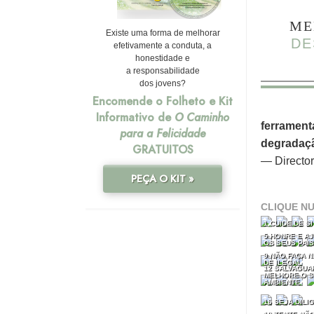
ME
Existe uma forma de melhorar
DE
efetivamente a conduta, a
honestidade e
a responsabilidade
dos jovens?
Encomende o Folheto e Kit
Informativo de
O Caminho
ferrament
para a Felicidade
degradaçã
GRATUITOS
— Directo
PEÇA O KIT »
CLIQUE NU
1 CUIDE DE S
5 HONRE E A
OS SEUS PAIS
9 NÃO FAÇA 
DE ILEGAL
12 SALVAGUA
MELHORE O S
AMBIENTE
16 SEJA DILI