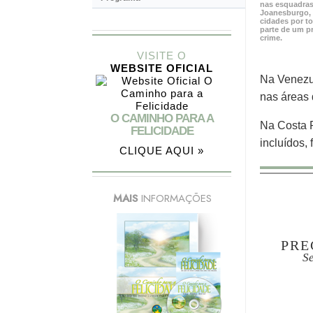
nas esquadras
Joanesburgo, 
cidades por to
parte de um pr
crime.
VISITE O
WEBSITE OFICIAL
Na Venezu
nas áreas 
O CAMINHO PARA A
Na Costa R
FELICIDADE
incluídos,
CLIQUE AQUI »
MAIS
INFORMAÇÕES
PRE
S