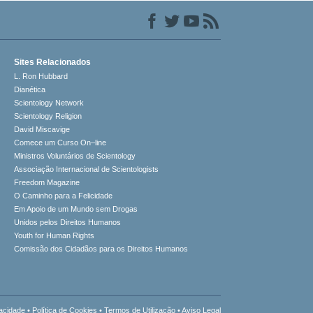
Sites Relacionados
L. Ron Hubbard
Dianética
Scientology Network
Scientology Religion
David Miscavige
Comece um Curso On–line
Ministros Voluntários de Scientology
Associação Internacional de Scientologists
Freedom Magazine
O Caminho para a Felicidade
Em Apoio de um Mundo sem Drogas
Unidos pelos Direitos Humanos
Youth for Human Rights
Comissão dos Cidadãos para os Direitos Humanos
vacidade
•
Política de Cookies
•
Termos de Utilização
•
Aviso Legal