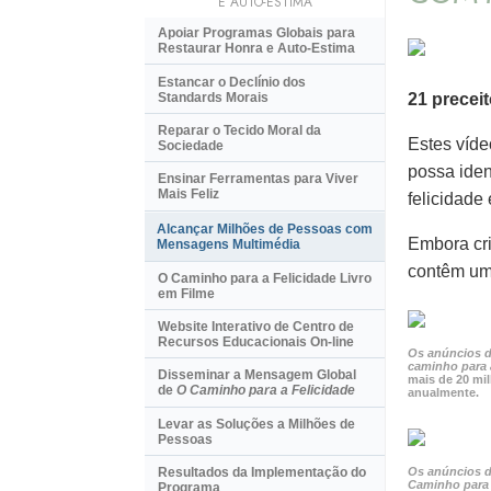
E AUTO-ESTIMA
Apoiar Programas Globais para
Restaurar Honra e Auto-Estima
Estancar o Declínio dos
Standards Morais
21 precei
Reparar o Tecido Moral da
Estes víde
Sociedade
possa iden
Ensinar Ferramentas para Viver
Mais Feliz
felicidade
Alcançar Milhões de Pessoas com
Embora cri
Mensagens Multimédia
contêm um 
O Caminho para a Felicidade Livro
em Filme
Website Interativo de Centro de
Recursos Educacionais
On-line
Os anúncios d
caminho para 
Disseminar a Mensagem Global
mais de 20 mi
de
O Caminho para a Felicidade
anualmente.
Levar as Soluções a Milhões de
Pessoas
Os anúncios d
Resultados da Implementação do
Caminho para 
Programa