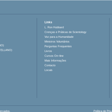
Links
L. Ron Hubbard
Crenças e Práticas de Scientology
Voz para a Humanidade
Ministros Voluntários
NO)
Perguntas Frequentes
TELLANO)
Livros
Cursos On–line
Mais Informações
Contacto
Locais
servados.
Política de Pri