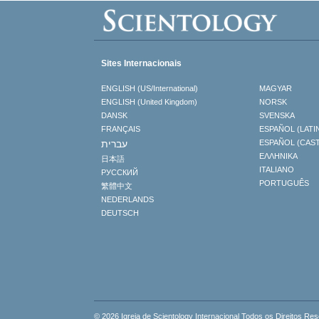
Sites Internacionais
ENGLISH (US/International)
MAGYAR
ENGLISH (United Kingdom)
NORSK
DANSK
SVENSKA
FRANÇAIS
ESPAÑOL (LATI
עברית
ESPAÑOL (CAS
ΕΛΛΗΝΙΚA
日本語
ITALIANO
РУССКИЙ
PORTUGUÊS
繁體中文
NEDERLANDS
DEUTSCH
© 2026 Igreja de Scientology Internacional Todos os Direitos Re