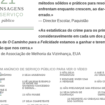
métodos sólidos e práticos para res
NSAGENS
enfrentam enquanto crescem, ao dar‑l
SERVIÇO
errado.»
público
— Director Escolar, Paquistão
«As estatísticas do crime para os pri
consideravelmente em cada um dos p
a de
O Caminho para a Felicidade
estamos a ganhar e teremo
o que nos cerca.»
r de Associação de Melhoria da Vizinhança, EUA
M ANÚNCIO DE SERVIÇO PÚBLICO PARA VER O VÍDEO
3 NÃO SEJA
4 AME E
I PRÓPRIO
2 SEJA MODERADO
PROMÍSCUO
AS CRIA
JUDE
7 PROCURE VIVER COM
6 DÊ UM BOM EXEMPLO
A VERDADE
8 NÃO C
10 APOIE UM
NADA
GOVERNO CONCEBIDO
E GERIDO...
11 NÃO PREJUDIQUE UMA PESSOA DE
RDE E
EU
14 SEJA DIGNO DE
15 CU
13 NÃO ROUBE
CONFIANÇA
OBRI
18 RESPEITE AS CRENÇAS REL
GENTE
17 SEJA COMPETENTE
DOS OUTROS