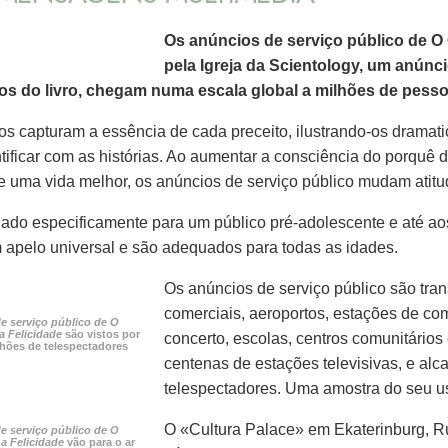
Os anúncios de serviço público de O
pela Igreja da Scientology, um anúnc
tos do livro, chegam numa escala global a milhões de pesso
os capturam a essência de cada preceito, ilustrando‑os drama
tificar com as histórias. Ao aumentar a consciência do porquê 
 e uma vida melhor, os anúncios de serviço público mudam atitu
ado especificamente para um público pré‑adolescente e até aos
apelo universal e são adequados para todas as idades.
Os anúncios de serviço público são tra
comerciais, aeroportos, estações de com
e serviço público de O
a Felicidade
são vistos por
concerto, escolas, centros comunitários
lhões de telespectadores
centenas de estações televisivas, e a
telespectadores. Uma amostra do seu uso
O «Cultura Palace» em Ekaterinburg, Rú
e serviço público de O
a Felicidade
vão para o ar