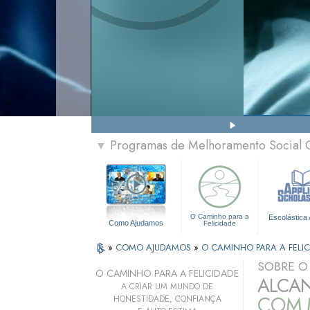
Programas de Melhoramento Social 
▼
O Caminho para a
Escolástica 
Como Ajudamos
Felicidade
»
COMO AJUDAMOS
»
O CAMINHO PARA A FELIC
SOBRE 
O CAMINHO PARA A FELICIDADE
ALCAN
A CRIAR UM MUNDO DE
COM 
HONESTIDADE, CONFIANÇA