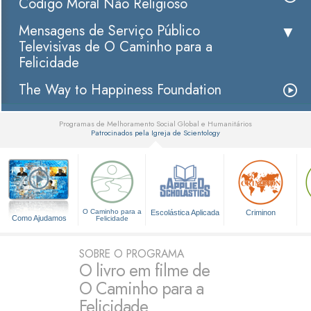
Código Moral Não Religioso
Mensagens de Serviço Público
Televisivas de O Caminho para a
Felicidade
The Way to Happiness Foundation
Programas de Melhoramento Social Global e Humanitários
Patrocinados pela Igreja de Scientology
▼
O Caminho para a
Escolástica Aplicada
Criminon
Como Ajudamos
Felicidade
SOBRE O PROGRAMA
O livro em filme de
O Caminho para a
Felicidade