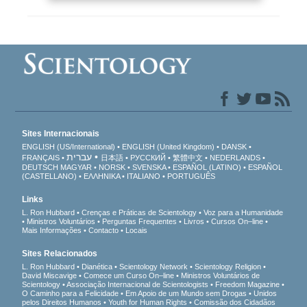
Sites Internacionais
ENGLISH (US/International)
ENGLISH (United Kingdom)
DANSK
עברית
FRANÇAIS
日本語
РУССКИЙ
繁體中文
NEDERLANDS
DEUTSCH
MAGYAR
NORSK
SVENSKA
ESPAÑOL (LATINO)
ESPAÑOL
(CASTELLANO)
ΕΛΛΗΝΙΚA
ITALIANO
PORTUGUÊS
Links
L. Ron Hubbard
Crenças e Práticas de Scientology
Voz para a Humanidade
Ministros Voluntários
Perguntas Frequentes
Livros
Cursos On–line
Mais Informações
Contacto
Locais
Sites Relacionados
L. Ron Hubbard
Dianética
Scientology Network
Scientology Religion
David Miscavige
Comece um Curso On–line
Ministros Voluntários de
Scientology
Associação Internacional de Scientologists
Freedom Magazine
O Caminho para a Felicidade
Em Apoio de um Mundo sem Drogas
Unidos
pelos Direitos Humanos
Youth for Human Rights
Comissão dos Cidadãos