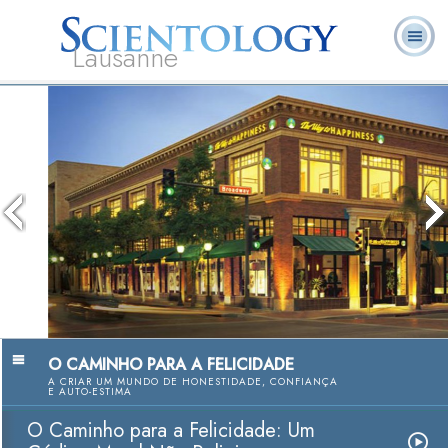
Lausanne
L. Ron
O que é
Ministros
Perguntas
Livros
Hubbard
Scientology?
Voluntários
Frequentes
O Caminho para a Felicidade: Um
Código Moral Não Religioso
Ver Vídeo
O CAMINHO PARA A FELICIDADE
A CRIAR UM MUNDO DE HONESTIDADE, CONFIANÇA
E AUTO-ESTIMA
O Caminho para a Felicidade: Um