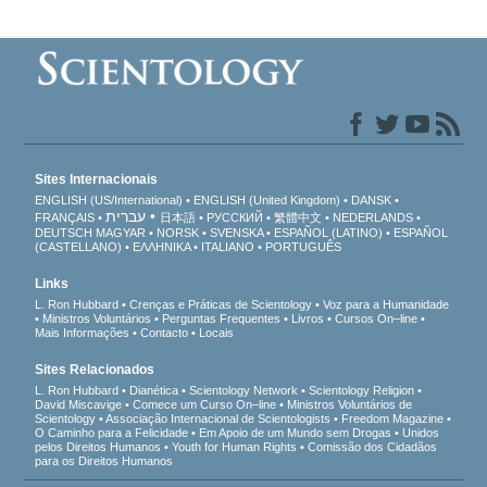
Sites Internacionais
ENGLISH (US/International)
ENGLISH (United Kingdom)
DANSK
עברית
FRANÇAIS
日本語
РУССКИЙ
繁體中文
NEDERLANDS
DEUTSCH
MAGYAR
NORSK
SVENSKA
ESPAÑOL (LATINO)
ESPAÑOL
(CASTELLANO)
ΕΛΛΗΝΙΚA
ITALIANO
PORTUGUÊS
Links
L. Ron Hubbard
Crenças e Práticas de Scientology
Voz para a Humanidade
Ministros Voluntários
Perguntas Frequentes
Livros
Cursos On–line
Mais Informações
Contacto
Locais
Sites Relacionados
L. Ron Hubbard
Dianética
Scientology Network
Scientology Religion
David Miscavige
Comece um Curso On–line
Ministros Voluntários de
Scientology
Associação Internacional de Scientologists
Freedom Magazine
O Caminho para a Felicidade
Em Apoio de um Mundo sem Drogas
Unidos
pelos Direitos Humanos
Youth for Human Rights
Comissão dos Cidadãos
para os Direitos Humanos