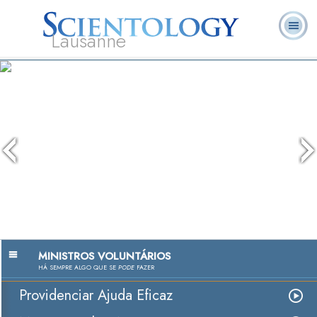
Lausanne
L. Ron
O que é
Ministros
Perguntas
Livros
Hubbard
Scientology?
Voluntários
Frequentes
MINISTROS VOLUNTÁRIOS
HÁ SEMPRE ALGO QUE SE
PODE
FAZER
Providenciar Ajuda Eficaz