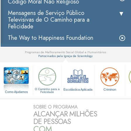
Código Moral Não Religioso
Mensagens de Serviço Público
Televisivas de O Caminho para a
Felicidade
The Way to Happiness Foundation
Programas de Melhoramento Social Global e Humanitários
Patrocinados pela Igreja de Scientology
▼
O Caminho para a
Escolástica Aplicada
Criminon
Como Ajudamos
Felicidade
SOBRE O PROGRAMA
ALCANÇAR MILHÕES
DE PESSOAS
COM