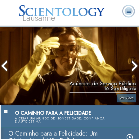
Lausanne
L. Ron
O que é
Ministros
Perguntas
Livros
Hubbard
Scientology?
Voluntários
Frequentes
Anúncios de Serviço Público
16. Seja Diligente
Ver Vídeo
O CAMINHO PARA A FELICIDADE
A CRIAR UM MUNDO DE HONESTIDADE, CONFIANÇA
E AUTO-ESTIMA
O Caminho para a Felicidade: Um