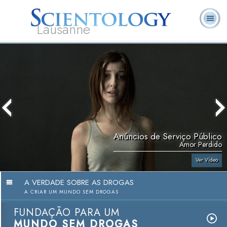
Lausanne
L. Ron
O que é
Ministros
Perguntas
Livros
Hubbard
Scientology?
Voluntários
Frequentes
Anúncios de Serviço Público
Amor Perdido
Ver Vídeo
A VERDADE SOBRE AS DROGAS
A CRIAR UM MUNDO SEM DROGAS
FUNDAÇÃO PARA UM
MUNDO SEM DROGAS