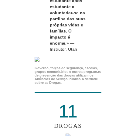
estudante após
estudante a
voluntariar-se
na
partilha das suas
próprias vidas e
famílias. O
impacto é
enorme.»
—
Instrutor, Utah
Governo, forças de segurança, escolas,
grupos comunitários e outros programas
de prevenção das drogas utilizam os
Anúncios de Serviço Público A Verdade
sobre as Drogas.
11
DROGAS