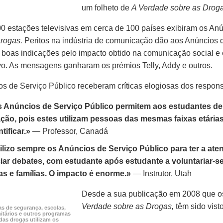
um folheto de
A Verdade sobre as Droga
0 estações
televisivas em cerca de
100 países
exibiram os Anú
rogas.
Peritos na indústria de comunicação dão aos Anúncios 
boas indicações pelo impacto obtido na comunicação social e
vo.
As mensagens ganharam os prémios Telly, Addy e outros.
s de Serviço Público receberam críticas elogiosas dos respon
 Anúncios de Serviço Público permitem aos estudantes de 
ação, pois estes utilizam pessoas das mesmas faixas etári
ntificar.»
— Professor, Canadá
ilizo sempre os Anúncios de Serviço Público para ter a at
ciar debates, com estudante após estudante a
voluntariar-s
as e famílias. O impacto é enorme.»
— Instrutor, Utah
Desde a sua publicação em
2008 que
o
Verdade sobre as Drogas,
têm sido vist
as de segurança, escolas,
tários e outros programas
das drogas utilizam os