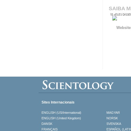
SAIBA M
15 «ELES DISS
Website
Sites Internacionais
ENGLISH (US/International)
MAGYAR
ENGLISH (United Kingdom)
NORSK
DANSK
SVENSKA
FRANÇAIS
ESPAÑOL (LATI