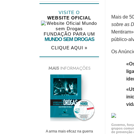
VISITE O
Mais de
50
WEBSITE OFICIAL
sobre as D
Mentiram» 
FUNDAÇÃO PARA UM
MUNDO SEM DROGAS
público-al
CLIQUE AQUI »
Os Anúncio
«Os
MAIS
INFORMAÇÕES
lig
ide
«Ut
ini
vid
Governo, forç
grupos comuni
A arma mais eficaz na guerra
de prevenção 