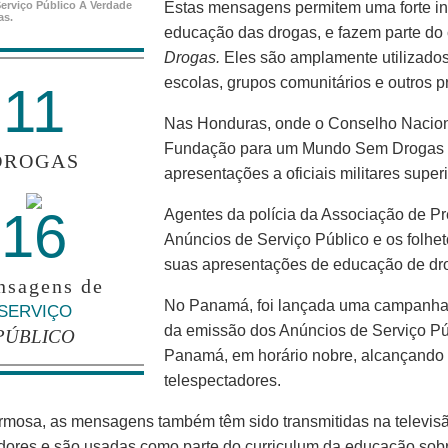
erviço Público A Verdade
Estas mensagens permitem uma forte in
as.
educação das drogas, e fazem parte do
Drogas.
Eles são amplamente utilizados
escolas, grupos comunitários e outros 
11
Nas Honduras, onde o Conselho Nacional
Fundação para um Mundo Sem Drogas 
DROGAS
apresentações a oficiais militares super
16
Agentes da polícia da Associação de P
Anúncios de Serviço Público e os folhe
suas apresentações de educação de dr
sagens de
No Panamá, foi lançada uma campanha 
SERVIÇO
da emissão dos Anúncios de Serviço Públ
PÚBLICO
Panamá, em horário nobre, alcançando
telespectadores.
rmosa, as mensagens também têm sido transmitidas na televisã
adores e são usadas como parte do curriculum da educação so