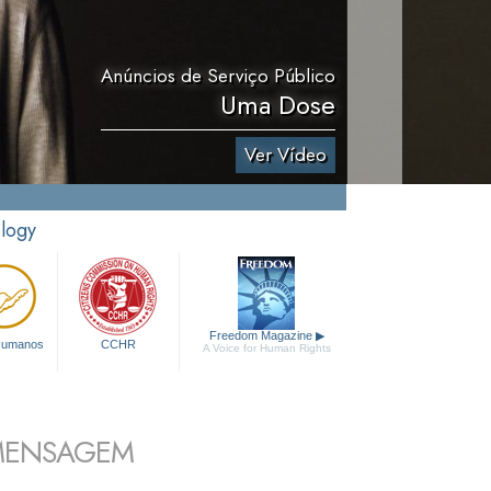
Anúncios de Serviço Público
Uma Dose
Ver Vídeo
ology
Freedom Magazine
▶
 Humanos
CCHR
A Voice for Human Rights
 MENSAGEM