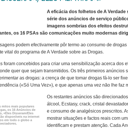
A eficácia dos folhetos de A Verdade
série dos anúncios de serviço públi
imagens sombrias dos efeitos destr
antes, os
16 PSAs
são comunicações muito modernas dirigi
sagens podem efectivamente pôr termo ao consumo de drogas p
 vital do programa de A Verdade sobre as Drogas.
 foram concebidos para criar uma sensibilização acerca dos e
onde quer que sejam transmitidos. Os três primeiros anúncio
erimentar as drogas: a crença de que tomar drogas
fá-lo
ser fix
pendência («Só Uma Vez»), e que apenas uma vez não lhe faz
Os restantes anúncios são direcionado
álcool, Ecstasy, crack, cristal devastad
s mitos mais populares
ogas, os
16 Anúncios
de
e consumo de analgésicos prescritos. 
o, «Eles Disseram/Eles
ão disponíveis na internet
mostrar situações e factos reais com u
dos em todo o globo a
pectadores.
identificam e prestam atenção. Cada An