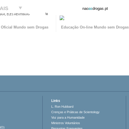
AIS
nao
as
drogas.pt
ERAM, ELES MENTIRAM»
16
 Oficial Mundo sem Drogas
Educação
On-line
Mundo sem Drogas
Links
L. Ron Hubbard
Crenças e Práticas de Scientology
Voz para a Humanidade
Ministros Voluntários
NO)
Perguntas Frequentes