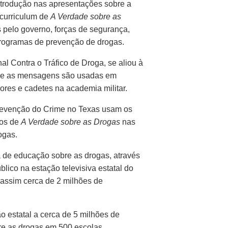
trodução nas apresentações sobre a
 curriculum de
A Verdade sobre as
 pelo governo, forças de segurança,
programas de prevenção de drogas.
 Contra o Tráfico de Droga, se aliou à
e as mensagens são usadas em
iores e cadetes na academia militar.
revenção do Crime no Texas usam os
tos de
A Verdade sobre as Drogas
nas
ogas.
de educação sobre as drogas, através
ico na estação televisiva estatal do
 assim cerca de
2 milhões
de
o estatal a cerca de
5 milhões
de
bre as drogas em
500 escolas.