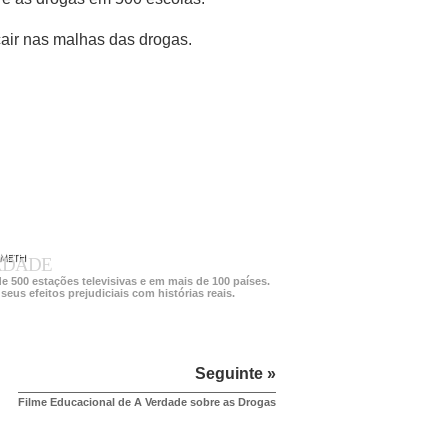
air nas malhas das drogas.
 METH
ERDADE
de
500 estações
televisivas e em mais de
100 países.
eus efeitos prejudiciais com histórias reais.
Seguinte »
Filme Educacional de A Verdade sobre as Drogas