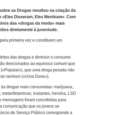
 sobre as Drogas resultou na criação da
co «Eles Disseram, Eles Mentiram». Com
utivos das «drogas da moda» mais
dos diretamente à juventude.
ela primeira vez e constituem um
feitos das drogas e diminuir o consumo
s são direcionados ao equívoco comum que
e («Popular»), que uma droga pesada não
 mal nenhum («Uma Dose»).
s às drogas mais consumidas: marijuana,
or, metanfetaminas, inalantes, heroína, LSD
As mensagens foram concebidas para
ma comunicação que os jovens se
úncio de Serviço Público corresponde a