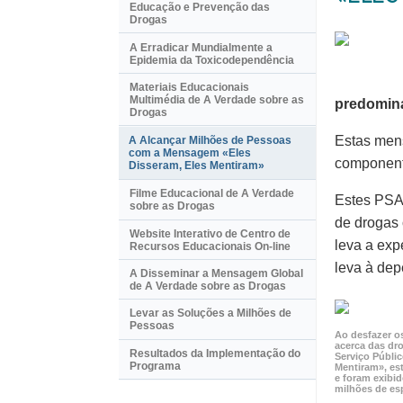
Educação e Prevenção das
Drogas
A Erradicar Mundialmente a
Epidemia da Toxicodependência
Materiais Educacionais
Multimédia de A Verdade sobre as
predomin
Drogas
Estas men
A Alcançar Milhões de Pessoas
com a Mensagem «Eles
componente
Disseram, Eles Mentiram»
Filme Educacional de A Verdade
Estes PSAs
sobre as Drogas
de drogas 
Website Interativo de Centro de
leva a exp
Recursos Educacionais
On-line
leva à de
A Disseminar a Mensagem Global
de A Verdade sobre as Drogas
Levar as Soluções a Milhões de
Pessoas
Ao desfazer o
acerca das dr
Resultados da Implementação do
Serviço Públic
Programa
Mentiram», est
e foram exibi
milhões de es