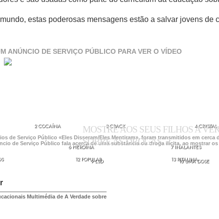
mundo, estas poderosas mensagens estão a salvar jovens de c
M ANÚNCIO DE SERVIÇO PÚBLICO PARA VER O VÍDEO
2 COCAÍNA
3 CRACK
4 CRYSTAL
MOSTRE AOS SEUS FILHOS A V
os de Serviço Público «Eles Disseram/Eles Mentiram», foram transmitidos em cerca 
SOBRE AS DROGAS.
io de Serviço Público fala acerca de uma substância ou droga ilícita, ao mostrar os s
6 HEROÍNA
7 INALANTES
OS
12 POPULAR
13 RITALINA
9 LSD
10 UMA DOSE
r
ucacionais Multimédia de A Verdade sobre