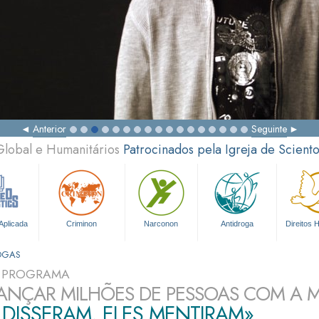
Anterior
Seguinte
Global e Humanitários
Patrocinados pela Igreja de Scient
Aplicada
Criminon
Narconon
Antidroga
Direitos
OGAS
O PROGRAMA
ANÇAR MILHÕES DE PESSOAS COM A
 DISSERAM, ELES MENTIRAM»