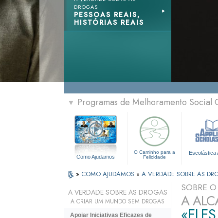
DROGAS
PESSOAS REAIS,
HISTÓRIAS REAIS
Programas de Melhoramento Social 
▼
O Caminho para a
Escolástica 
Como Ajudamos
Felicidade
»
COMO AJUDAMOS
»
A VERDADE SOBRE AS DR
SOBRE 
A VERDADE SOBRE AS DROGAS
A ALC
A CRIAR UM MUNDO SEM DROGAS
«ELES
Apoiar Iniciativas Eficazes de