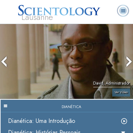
Lausanne
L. Ron
O que é
Ministros
Perguntas
Livros
Hubbard
Scientology?
Voluntários
Frequentes
David, Administrador
Ver Vídeo
DIANÉTICA
Dianética: Uma Introdução
Dianética: Histórias Pessoais