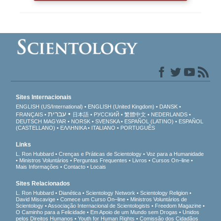
Sites Internacionais
ENGLISH (US/International)
ENGLISH (United Kingdom)
DANSK
עברית
FRANÇAIS
日本語
РУССКИЙ
繁體中文
NEDERLANDS
DEUTSCH
MAGYAR
NORSK
SVENSKA
ESPAÑOL (LATINO)
ESPAÑOL
(CASTELLANO)
ΕΛΛΗΝΙΚA
ITALIANO
PORTUGUÊS
Links
L. Ron Hubbard
Crenças e Práticas de Scientology
Voz para a Humanidade
Ministros Voluntários
Perguntas Frequentes
Livros
Cursos On–line
Mais Informações
Contacto
Locais
Sites Relacionados
L. Ron Hubbard
Dianética
Scientology Network
Scientology Religion
David Miscavige
Comece um Curso On–line
Ministros Voluntários de
Scientology
Associação Internacional de Scientologists
Freedom Magazine
O Caminho para a Felicidade
Em Apoio de um Mundo sem Drogas
Unidos
pelos Direitos Humanos
Youth for Human Rights
Comissão dos Cidadãos